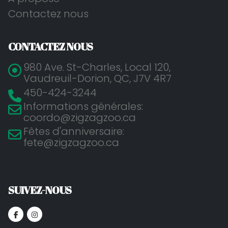
Contactez nous
CONTACTEZ NOUS
980 Ave. St-Charles, Local 120,
Vaudreuil-Dorion, QC, J7V 4R7
450-424-3244
Informations générales:
coordo@zigzagzoo.ca
Fêtes d'anniversaire:
fete@zigzagzoo.ca
SUIVEZ-NOUS