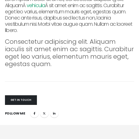
AliquamÂ
vehicula
Â sit amet enim ac sagittis. Curabitur
eget leo varius, elementum mauris eget, egestas quam.
Donec ante risus, dapibus sed lectus non, lacinia
vestibulum nisi. Morbi vitae augue quam. Nullam ac laoreet
libero.
Consectetur adipiscing elit. Aliquam
iaculis sit amet enim ac sagittis. Curabitur
eget leo varius, elementum mauris eget,
egestas quam.
GET IN TOUCH
FOLLOW ME