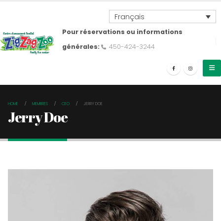
Français
Pour réservations ou informations
générales:
450-424-3244
HOME
MEMBRES
CEO
JERRY DOE
Jerry Doe