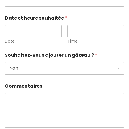
Date et heure souhaitée
*
Date
Time
Souhaitez-vous ajouter un gâteau ?
*
h
Commentaires
e
u
r
e
e
t
C
o